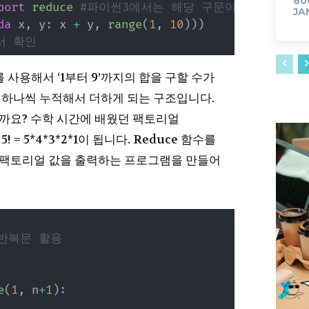
60
port
reduce
#파이썬3에서는 해당 구문이 필요함
JA
da
 x
,
 y
:
 x 
+
 y
,
range
(
1
,
10
)
)
)
서 확인
를 사용해서 ‘1부터 9’까지의 합을 구할 수가
 하나씩 누적해서 더하게 되는 구조입니다.
까요? 수학 시간에 배웠던 팩토리얼
= 5*4*3*2*1이 됩니다. Reduce 함수를
 팩토리얼 값을 출력하는 프로그램을 만들어
 반복문 활용
e
(
1
,
 n
+
1
)
: