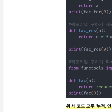
return
print
(
fac_for
(
9
)
)
#팩토리얼 구하기 재
def
fac_rcs
(
n
)
:
return
 n 
*
 fa
print
(
fac_rcs
(
9
)
)
#팩토리얼 구하기 Re
from
 functools 
im
def
fac
(
n
)
:
return
reduce
print
(
fac
(
9
)
)
위 세 코드 모두 ‘누적, 연