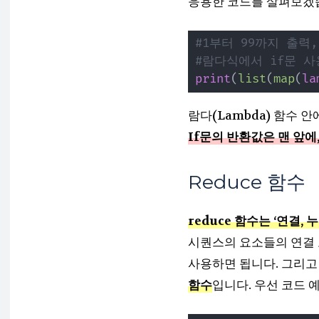
응용한 코드를 살펴보겠
#1부터 99까지 출력
#람다식에서 if문 사
print
(
list
(
map
(
la
람다(Lambda) 함수 안
If문의 반환값은 맨 앞에
Reduce 함수
reduce 함수는 ‘연결,
시퀀스의 요소들의 연결 또
사용하면 됩니다. 그리
함수
입니다. 우선 코드 