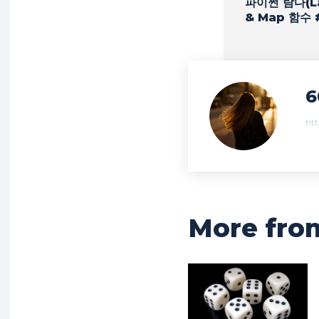
파이썬 람다(L
& Map 함수 
6
ht
More fro