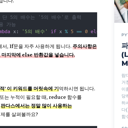
습니다.
, 단 5의 배수는 '5의 배수'로 출력
용 가능
mbda
 x
:
'5의 배수'
if
 x 
%
5
==
0
else
 x
,
range
PY
파
에서, If문을 자주 사용하게 됩니다.
주의사항은
(
, 마지막에 else 반환값을 넣습니다.
M
람다
거
 누적’ 이 키워드를 머릿속에 기
억하시면 됩니다.
이
당
는 누적이 필요할 때, reduce 함수를
하
고
판다스에서는 정말 많이 사용하는
다(
예제를 살펴볼까요?
함수