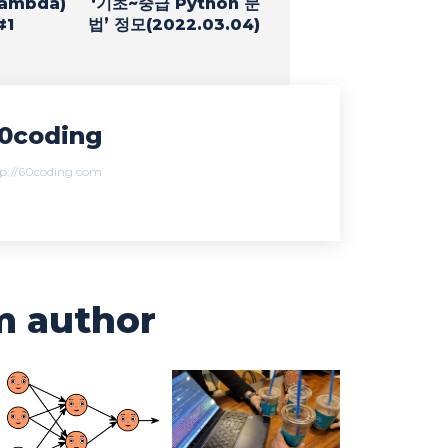
ambda)
‘기초~중급 Python 문
#1
법’ 정모(2022.03.04)
0coding
tp://60coding.com
m author