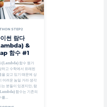
(
1
,
100
)
)
)
)
THON STEP2
이썬 람다
Lambda) &
ap 함수 #1
(Lambda) 함수 뭔가
창하고 수학에서 유래된
름을 갖고 있기 때문에 상
히 어려운 놈일 거라 생각
시는 분들이 있겠지만, 람
Lambda) 함수는 기존의
를...