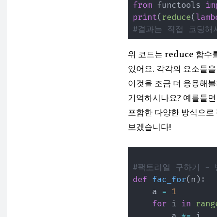
from
 functools 
im
print
(
reduce
(
lamb
#결과는 직접 코딩해
위 코드는 reduce 함수
있어요. 각각의 요소들을
이것을 조금 더 응용해볼
기억하시나요? 예를들면 5! 
포함한 다양한 방식으로
보겠습니다!
#팩토리얼 구하기 -
def
fac_for
(
n
)
:
    a 
=
1
for
 i 
in
rang
        a 
*=
 i
