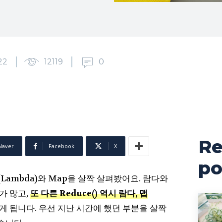
22
12119
0
Re
Naver
Facebook
X
po
Lambda)와 Map을 살짝 살펴봤어요. 람다와
가 많고,
또 다른 Reduce()
역
시
람다, 맵
게 됩니다. 우선 지난 시간에 했던 부분을 살짝