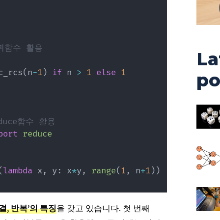
귀함수 활용
La
c_rcs
(
n
-
1
)
if
 n 
>
1
else
1
po
duce함수 활용
port
reduce
(
lambda
 x
,
 y
:
 x
*
y
,
range
(
1
,
 n
+
1
)
)
결, 반복’의 특징
을 갖고 있습니다. 첫 번째