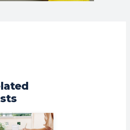
lated
sts