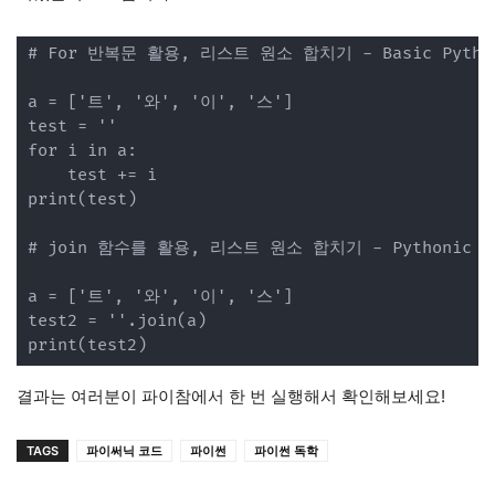
# For 반복문 활용, 리스트 원소 합치기 - Basic Python
a = ['트', '와', '이', '스']

test = ''

for i in a:

	test += i

print(test)

# join 함수를 활용, 리스트 원소 합치기 - Pythonic 

a = ['트', '와', '이', '스']

test2 = ''.join(a)

print(test2)
결과는 여러분이 파이참에서 한 번 실행해서 확인해보세요!
TAGS
파이써닉 코드
파이썬
파이썬 독학