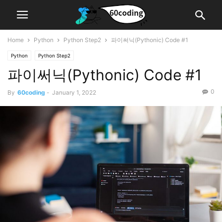
Home
Python
Python Step2
파이써닉(Pythonic) Code #1
Python
Python Step2
파이써닉(Pythonic) Code #1
0
By
60coding
-
January 1, 2022